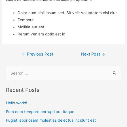
Dolor eum nihil ipsum sed. Sit velit voluptatem nisi eius
Tempore
Mollitia aut est
Rerum veniam optio est id
Post
←
Previous Post
Next Post
→
navigation
S
e
a
Recent Posts
r
c
Hello world!
h
Eum eum tempore corrupti aut itaque
f
Fugiat laboriosam molestias delectus incidunt est
o