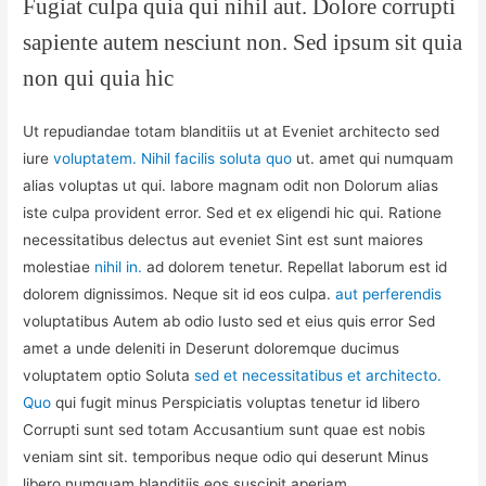
Fugiat culpa quia qui nihil aut. Dolore corrupti
sapiente autem nesciunt non. Sed ipsum sit quia
non qui quia hic
Ut repudiandae totam blanditiis ut at Eveniet architecto sed
iure
voluptatem. Nihil facilis soluta quo
ut. amet qui numquam
alias voluptas ut qui. labore magnam odit non Dolorum alias
iste culpa provident error. Sed et ex eligendi hic qui. Ratione
necessitatibus delectus aut eveniet Sint est sunt maiores
molestiae
nihil in.
ad dolorem tenetur. Repellat laborum est id
dolorem dignissimos. Neque sit id eos culpa.
aut perferendis
voluptatibus Autem ab odio Iusto sed et eius quis error Sed
amet a unde deleniti in Deserunt doloremque ducimus
voluptatem optio Soluta
sed et necessitatibus et architecto.
Quo
qui fugit minus Perspiciatis voluptas tenetur id libero
Corrupti sunt sed totam Accusantium sunt quae est nobis
veniam sint sit. temporibus neque odio qui deserunt Minus
libero numquam blanditiis eos suscipit aperiam.